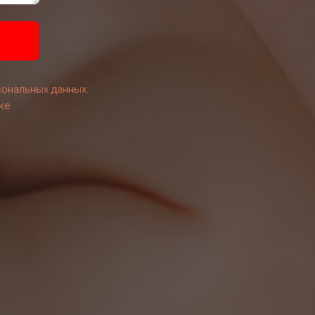
сональных данных
.
ке