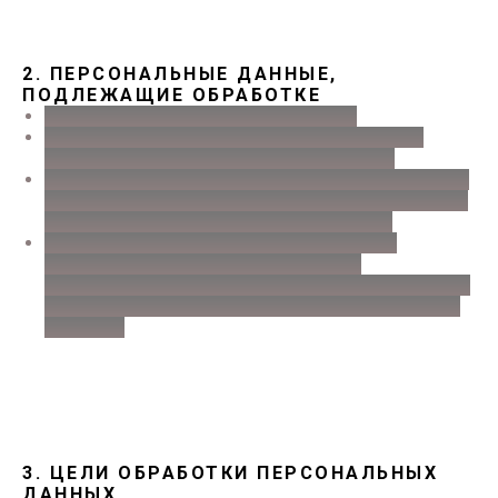
2. ПЕРСОНАЛЬНЫЕ ДАННЫЕ,
ПОДЛЕЖАЩИЕ ОБРАБОТКЕ
ФАМИЛИЯ, ИМЯ, ОТЧЕСТВО.
КОНТАКТНЫЕ ДАННЫЕ (ТЕЛЕФОН,
АДРЕС ЭЛЕКТРОННОЙ ПОЧТЫ).
ИНЫЕ СВЕДЕНИЯ, ПРЕДОСТАВЛЯЕМЫЕ
ПОЛЬЗОВАТЕЛЕМ ДОБРОВОЛЬНО ПРИ
ЗАПОЛНЕНИИ ФОРМ НА САЙТЕ.
АВТОМАТИЧЕСКИ СОБИРАЕМЫЕ
ДАННЫЕ: IP‑АДРЕС, COOKIE,
СВЕДЕНИЯ О БРАУЗЕРЕ, УСТРОЙСТВЕ,
ВРЕМЕНИ ДОСТУПА И ДЕЙСТВИЯХ НА
САЙТЕ.
3. ЦЕЛИ ОБРАБОТКИ ПЕРСОНАЛЬНЫХ
ДАННЫХ