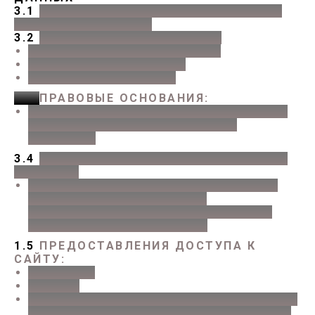
3.1
ОБЕСПЕЧЕНИЕ ОБРАТНОЙ СВЯЗИ С
ПОЛЬЗОВАТЕЛЯМИ.
3.2
ПЕРСОНАЛЬНЫЕ ДАННЫЕ:
ФАМИЛИЯ, ИМЯ, ОТЧЕСТВО
ЭЛЕКТРОННЫЙ АДРЕС
НОМЕРА ТЕЛЕФОНОВ
3.3
ПРАВОВЫЕ ОСНОВАНИЯ:
ФЕДЕРАЛЬНЫЙ ЗАКОН ОТ 27.07.2006
№ 152-ФЗ «О ПЕРСОНАЛЬНЫХ
ДАННЫХ»
3.4
ВИДЫ ОБРАБОТКИ ПЕРСОНАЛЬНЫХ
ДАННЫХ:
СБОР, ЗАПИСЬ, СИСТЕМАТИЗАЦИЯ,
НАКОПЛЕНИЕ, ХРАНЕНИЕ,
УНИЧТОЖЕНИЕ И ОБЕЗЛИЧИВАНИЕ
ПЕРСОНАЛЬНЫХ ДАННЫХ
1.5
ПРЕДОСТАВЛЕНИЯ ДОСТУПА К
САЙТУ:
IP‑АДРЕС
COOKIE
СВЕДЕНИЯ О БРАУЗЕРЕ, УСТРОЙСТВЕ,
ВРЕМЕНИ ДОСТУПА И ДЕЙСТВИЯХ НА